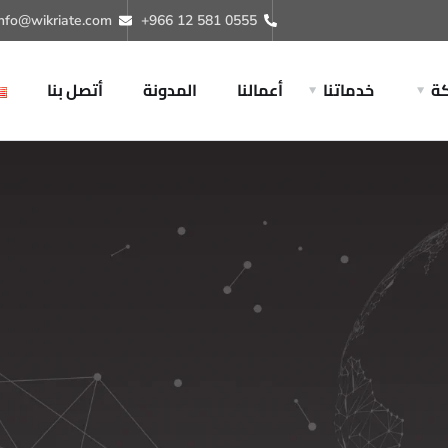
info@wikriate.com
+966 12 581 0555
ة
خدماتنا
أعمالنا
المدونة
أتصل بنا